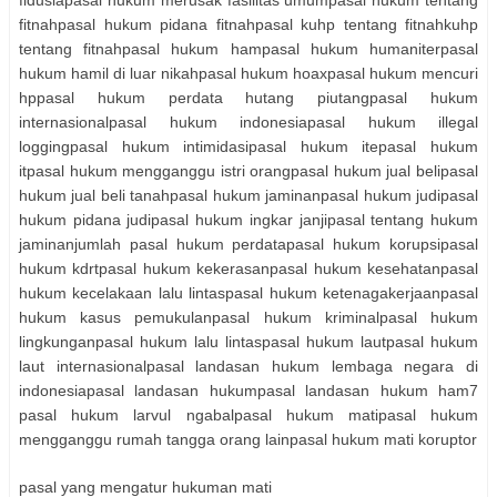
fitnahpasal hukum pidana fitnahpasal kuhp tentang fitnahkuhp
tentang fitnahpasal hukum hampasal hukum humaniterpasal
hukum hamil di luar nikahpasal hukum hoaxpasal hukum mencuri
hppasal hukum perdata hutang piutangpasal hukum
internasionalpasal hukum indonesiapasal hukum illegal
loggingpasal hukum intimidasipasal hukum itepasal hukum
itpasal hukum mengganggu istri orangpasal hukum jual belipasal
hukum jual beli tanahpasal hukum jaminanpasal hukum judipasal
hukum pidana judipasal hukum ingkar janjipasal tentang hukum
jaminanjumlah pasal hukum perdatapasal hukum korupsipasal
hukum kdrtpasal hukum kekerasanpasal hukum kesehatanpasal
hukum kecelakaan lalu lintaspasal hukum ketenagakerjaanpasal
hukum kasus pemukulanpasal hukum kriminalpasal hukum
lingkunganpasal hukum lalu lintaspasal hukum lautpasal hukum
laut internasionalpasal landasan hukum lembaga negara di
indonesiapasal landasan hukumpasal landasan hukum ham7
pasal hukum larvul ngabalpasal hukum matipasal hukum
mengganggu rumah tangga orang lainpasal hukum mati koruptor
pasal yang mengatur hukuman mati