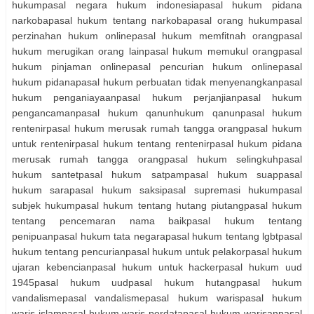
hukumpasal negara hukum indonesiapasal hukum pidana
narkobapasal hukum tentang narkobapasal orang hukumpasal
perzinahan hukum onlinepasal hukum memfitnah orangpasal
hukum merugikan orang lainpasal hukum memukul orangpasal
hukum pinjaman onlinepasal pencurian hukum onlinepasal
hukum pidanapasal hukum perbuatan tidak menyenangkanpasal
hukum penganiayaanpasal hukum perjanjianpasal hukum
pengancamanpasal hukum qanunhukum qanunpasal hukum
rentenirpasal hukum merusak rumah tangga orangpasal hukum
untuk rentenirpasal hukum tentang rentenirpasal hukum pidana
merusak rumah tangga orangpasal hukum selingkuhpasal
hukum santetpasal hukum satpampasal hukum suappasal
hukum sarapasal hukum saksipasal supremasi hukumpasal
subjek hukumpasal hukum tentang hutang piutangpasal hukum
tentang pencemaran nama baikpasal hukum tentang
penipuanpasal hukum tata negarapasal hukum tentang lgbtpasal
hukum tentang pencurianpasal hukum untuk pelakorpasal hukum
ujaran kebencianpasal hukum untuk hackerpasal hukum uud
1945pasal hukum uudpasal hukum hutangpasal hukum
vandalismepasal vandalismepasal hukum warispasal hukum
waris islampasal hukum waris perdatapasal hukum warisanpasal