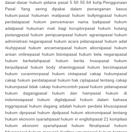
dasar-dasar hukum pidana pasal 5 50 55 64 kuhp.Penggunaan
Pasal Yang sering dipakai dalam penanganan kasus
hukum:pasal hukuman matipasal hukum bullyingpasal hukum
perdatapasal hukum pencemaran nama baikpasal hukum
adatpasal hukuman mati bagi koruptorpasal hukum hutang
piutangpasal hukum penipuanpasal hukum agrariapasal hukum
administrasi negarapasal hukum acara pidanapasal hukum adat
rkuhppasal hukum ancamanpasal hukum aborsipasal hukum
arisan onlinepasal hukum bisnispasal hukum bela negarapasal
hukum berkelahipasal hukum berita hoaxpasal hukum
berjudipasal hukum body shamingpasal hukum berzinapasal
hukum curanmorpasal hukum cintapasal cakap hukumpasal
cakap hukum perdatapasal hukum hak ciptapasal tentang cakap
hukumpasal tidak cakap hukumcontoh pasal hukum pidanapasal
hukum dagangpasal hukum dan hampasal hukum di
indonesiapasal hukum digitalpasal hukum dalam bahasa
inggrispasal hukum dagang adalah hukum perdata khususpasal
hukum dprpasal hukum dpdpasal hukum ekonomipasal tentang
hukum ekonomi syariahpasal hukum in englishpasal 21 kompilasi
hukum ekonomi syariahpasal hukum fitnahpasal hukum
fidusiapasal hukum merusak fasilitas umumpasal hukum tentang