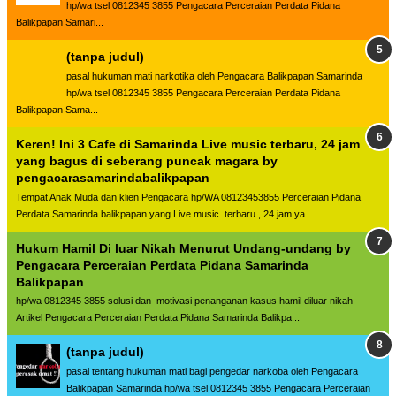
hp/wa tsel 0812345 3855 Pengacara Perceraian Perdata Pidana
Balikpapan Samari...
(tanpa judul)
pasal hukuman mati narkotika oleh Pengacara Balikpapan Samarinda
hp/wa tsel 0812345 3855 Pengacara Perceraian Perdata Pidana
Balikpapan Sama...
Keren! Ini 3 Cafe di Samarinda Live music terbaru, 24 jam
yang bagus di seberang puncak magara by
pengacarasamarindabalikpapan
Tempat Anak Muda dan klien Pengacara hp/WA 08123453855 Perceraian Pidana
Perdata Samarinda balikpapan yang Live music terbaru , 24 jam ya...
Hukum Hamil Di luar Nikah Menurut Undang-undang by
Pengacara Perceraian Perdata Pidana Samarinda
Balikpapan
hp/wa 0812345 3855 solusi dan motivasi penanganan kasus hamil diluar nikah
Artikel Pengacara Perceraian Perdata Pidana Samarinda Balikpa...
(tanpa judul)
pasal tentang hukuman mati bagi pengedar narkoba oleh Pengacara
Balikpapan Samarinda hp/wa tsel 0812345 3855 Pengacara Perceraian