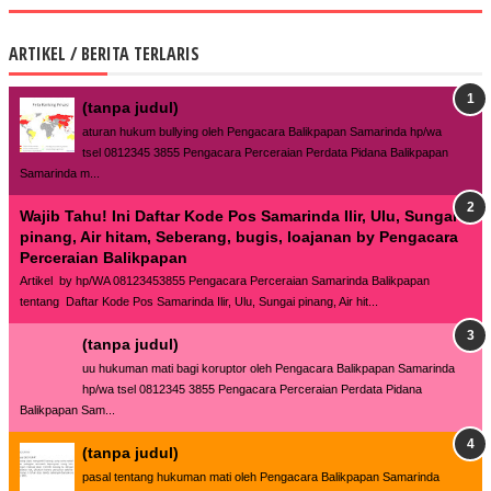
ARTIKEL / BERITA TERLARIS
(tanpa judul)
aturan hukum bullying oleh Pengacara Balikpapan Samarinda hp/wa
tsel 0812345 3855 Pengacara Perceraian Perdata Pidana Balikpapan
Samarinda m...
Wajib Tahu! Ini Daftar Kode Pos Samarinda Ilir, Ulu, Sungai
pinang, Air hitam, Seberang, bugis, loajanan by Pengacara
Perceraian Balikpapan
Artikel by hp/WA 08123453855 Pengacara Perceraian Samarinda Balikpapan
tentang Daftar Kode Pos Samarinda Ilir, Ulu, Sungai pinang, Air hit...
(tanpa judul)
uu hukuman mati bagi koruptor oleh Pengacara Balikpapan Samarinda
hp/wa tsel 0812345 3855 Pengacara Perceraian Perdata Pidana
Balikpapan Sam...
(tanpa judul)
pasal tentang hukuman mati oleh Pengacara Balikpapan Samarinda